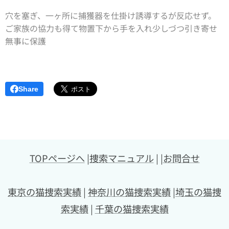
穴を塞ぎ、一ヶ所に捕獲器を仕掛け誘導するが反応せず。
ご家族の協力も得て物置下から手を入れ少しづつ引き寄せ
無事に保護
Share
TOPページへ
|
捜索マニュアル
| |
お問合せ
東京の猫捜索実績
|
神奈川の猫捜索実績
|
埼玉の猫捜
索実績
|
千葉の猫捜索実績