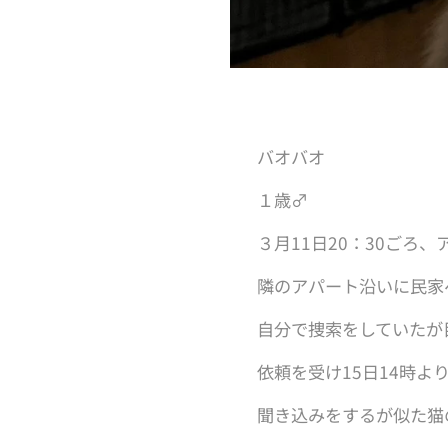
バオバオ
１歳♂
３月11日20：30ごろ
隣のアパート沿いに民家
自分で捜索をしていたが
依頼を受け15日14時
聞き込みをするが似た猫