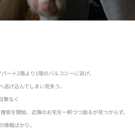
、アパート2階より1階のバルコニーに逃げ、
へ逃げ込んでしまい見失う。
目撃なく
より捜索を開始、近隣のお宅を一軒づつ廻るが見つからず。
の情報ばかり。