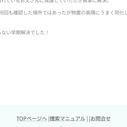
慣れているお父さんに保護していただき無事に解決。
何回も確認した場所ではあったが物置の奥隅にうまく同化
らない早期解決でした！
TOPページへ
|
捜索マニュアル
| |
お問合せ