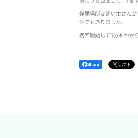
あたりを包囲して、1番
発見場所は飼い主さんが
分でもありました。
捜索開始して5分もかか
Share