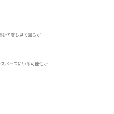
階を何度も見て回るが一
のスペースにいる可能性が
。