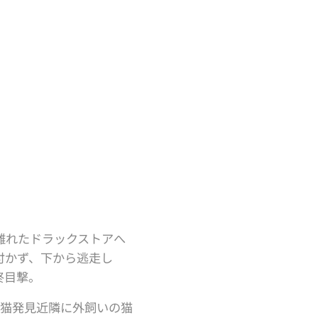
ど離れたドラックストアへ
付かず、下から逃走し
終目撃。
ラ猫発見近隣に外飼いの猫