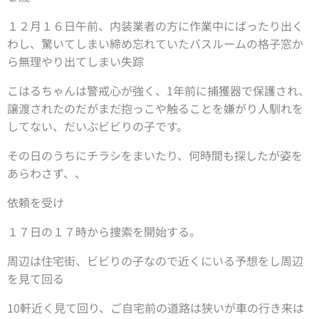
１２月１６日午前、内装業者の方に作業中にばったり出く
わし、驚いてしまい締め忘れていたバスルームの格子窓か
ら無理やり出てしまい失踪
こはるちゃんは警戒心が強く、1年前に捕獲器で保護され、
譲渡されたのだがまだ抱っこや触ることを嫌がり人馴れを
してない、だいぶビビりの子です。
その日のうちにチラシをまいたり、何時間も探したが姿を
あらわさず、、
依頼を受け
１７日の１７時から捜索を開始する。
周辺は住宅街、ビビりの子なので近くにいる予想をし周辺
を見て回る
10軒近く見て回り、ご自宅前の道路は狭いが車の行き来は